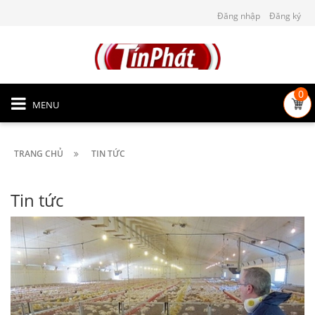
Đăng nhập
Đăng ký
0
MENU
TRANG CHỦ
TIN TỨC
Tin tức