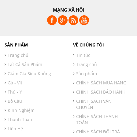
MẠNG XÃ HỘI
SẢN PHẨM
VỀ CHÚNG TÔI
Trang chủ
Tin tức
Tất Cả Sản Phẩm
Trang chủ
Giảm Gía Siêu Khủng
Sản phẩm
Gà - Vịt
CHÍNH SÁCH MUA HÀNG
Thú - Y
CHÍNH SÁCH BẢO HÀNH
Bồ Câu
CHÍNH SÁCH VẬN
CHUYỂN
Kinh Nghiệm
CHÍNH SÁCH THANH
Thanh Toán
TOÁN
Liên Hệ
CHÍNH SÁCH ĐỔI TRẢ