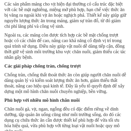
Các sản phẩm máng cho vịt hiện đại thường có cấu trúc đặc biệt
với các bề mặt nghiêng, miệng mở phù hợp, hạn chế việc thức ăn
bị văng ra ngoài khi vịt ăn hoặc nghịch phá. Thiết kế này giúp giữ
nguyên lượng thức ăn trong máng, giảm sự tràn đổ, từ đó giảm
chi phí lãng phí và công vệ sinh.
Ngoài ra, các máng còn được tích hợp các bề mặt chống trượt
hoặc có các chân đế cao, nâng cao khả năng cố định vị trí trong
quá trình sử dụng. Điều này giúp vật nuôi dễ dàng tiếp cận, đồng
thời giữ vệ sinh môi trường khu vực chăn nuôi, giảm thiểu các tác
nhân gây bệnh.
Các giải pháp chống tràn, chống trượt
Chống tràn, chống thất thoát thức ăn còn giúp người chăn nuôi dễ
dàng quản lý và kiểm soát lượng thức ăn hơn, giảm thiểu thất
thoát, nâng cao hiệu quả kinh tế. Đây là yếu tố quyết định để xây
dựng một mô hình chăn nuôi chuyên nghiệp, bền vững.
Phù hợp với nhiều mô hình chăn nuôi
Chăn nuôi gà, vịt, ngan, ngỗng đều có đặc điểm riêng về dinh
dưỡng, tập quán ăn uống cũng như môi trường sống, do đó các
dụng cụ chứa thức ăn cần được thiết kế phù hợp để vừa tối ưu
hóa hiệu quả, vừa phù hợp với từng loại vật nuôi hoặc quy mô