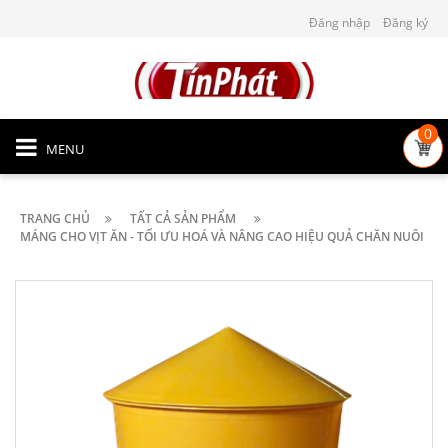
Đăng nhập
Đăng ký
0
MENU
TRANG CHỦ
TẤT CẢ SẢN PHẨM
MÁNG CHO VỊT ĂN - TỐI ƯU HOÁ VÀ NÂNG CAO HIỆU QUẢ CHĂN NUÔI