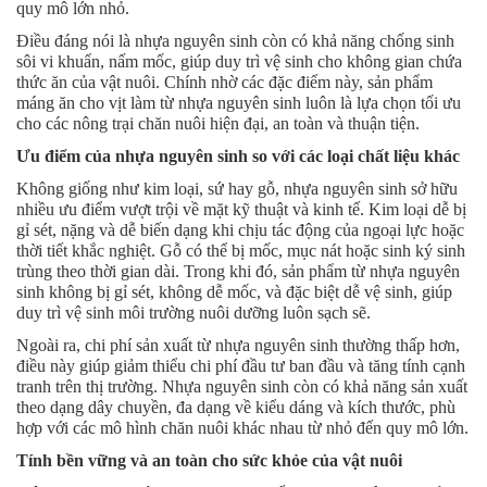
quy mô lớn nhỏ.
Điều đáng nói là nhựa nguyên sinh còn có khả năng chống sinh
sôi vi khuẩn, nấm mốc, giúp duy trì vệ sinh cho không gian chứa
thức ăn của vật nuôi. Chính nhờ các đặc điểm này, sản phẩm
máng ăn cho vịt làm từ nhựa nguyên sinh luôn là lựa chọn tối ưu
cho các nông trại chăn nuôi hiện đại, an toàn và thuận tiện.
Ưu điểm của nhựa nguyên sinh so với các loại chất liệu khác
Không giống như kim loại, sứ hay gỗ, nhựa nguyên sinh sở hữu
nhiều ưu điểm vượt trội về mặt kỹ thuật và kinh tế. Kim loại dễ bị
gỉ sét, nặng và dễ biến dạng khi chịu tác động của ngoại lực hoặc
thời tiết khắc nghiệt. Gỗ có thể bị mốc, mục nát hoặc sinh ký sinh
trùng theo thời gian dài. Trong khi đó, sản phẩm từ nhựa nguyên
sinh không bị gỉ sét, không dễ mốc, và đặc biệt dễ vệ sinh, giúp
duy trì vệ sinh môi trường nuôi dưỡng luôn sạch sẽ.
Ngoài ra, chi phí sản xuất từ nhựa nguyên sinh thường thấp hơn,
điều này giúp giảm thiểu chi phí đầu tư ban đầu và tăng tính cạnh
tranh trên thị trường. Nhựa nguyên sinh còn có khả năng sản xuất
theo dạng dây chuyền, đa dạng về kiểu dáng và kích thước, phù
hợp với các mô hình chăn nuôi khác nhau từ nhỏ đến quy mô lớn.
Tính bền vững và an toàn cho sức khỏe của vật nuôi