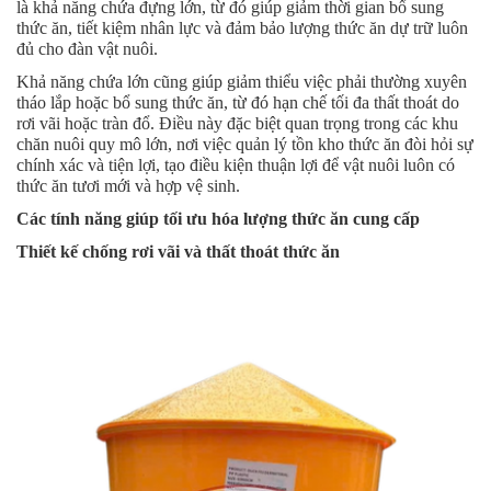
là khả năng chứa đựng lớn, từ đó giúp giảm thời gian bổ sung
thức ăn, tiết kiệm nhân lực và đảm bảo lượng thức ăn dự trữ luôn
đủ cho đàn vật nuôi.
Khả năng chứa lớn cũng giúp giảm thiểu việc phải thường xuyên
tháo lắp hoặc bổ sung thức ăn, từ đó hạn chế tối đa thất thoát do
rơi vãi hoặc tràn đổ. Điều này đặc biệt quan trọng trong các khu
chăn nuôi quy mô lớn, nơi việc quản lý tồn kho thức ăn đòi hỏi sự
chính xác và tiện lợi, tạo điều kiện thuận lợi để vật nuôi luôn có
thức ăn tươi mới và hợp vệ sinh.
Các tính năng giúp tối ưu hóa lượng thức ăn cung cấp
Thiết kế chống rơi vãi và thất thoát thức ăn