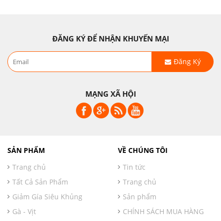
ĐĂNG KÝ ĐỂ NHẬN KHUYẾN MẠI
Đăng Ký
MẠNG XÃ HỘI
SẢN PHẨM
VỀ CHÚNG TÔI
Trang chủ
Tin tức
Tất Cả Sản Phẩm
Trang chủ
Giảm Gía Siêu Khủng
Sản phẩm
Gà - Vịt
CHÍNH SÁCH MUA HÀNG