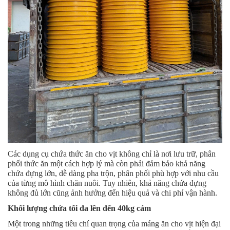
Các dụng cụ chứa thức ăn cho vịt không chỉ là nơi lưu trữ, phân
phối thức ăn một cách hợp lý mà còn phải đảm bảo khả năng
chứa đựng lớn, dễ dàng pha trộn, phân phối phù hợp với nhu cầu
của từng mô hình chăn nuôi. Tuy nhiên, khả năng chứa đựng
không đủ lớn cũng ảnh hưởng đến hiệu quả và chi phí vận hành.
Khối lượng chứa tối đa lên đến 40kg cám
Một trong những tiêu chí quan trọng của máng ăn cho vịt hiện đại