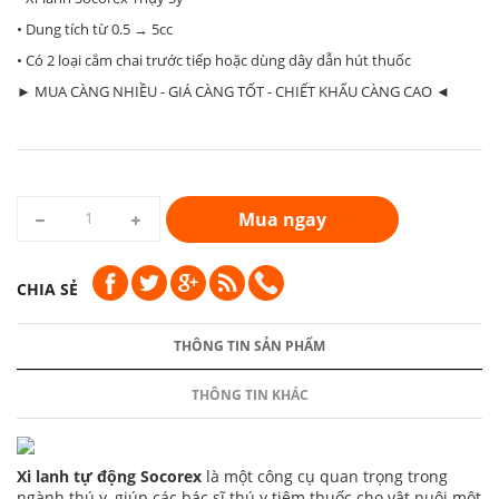
• Dung tích từ 0.5 → 5cc
• Có 2 loại cắm chai trước tiếp hoặc dùng dây dẫn hút thuốc
► MUA CÀNG NHIỀU - GIÁ CÀNG TỐT - CHIẾT KHẤU CÀNG CAO ◄
Mua ngay
CHIA SẺ
THÔNG TIN SẢN PHẨM
THÔNG TIN KHÁC
Xi lanh tự động Socorex
là một công cụ quan trọng trong
ngành thú y, giúp các bác sĩ thú y tiêm thuốc cho vật nuôi một