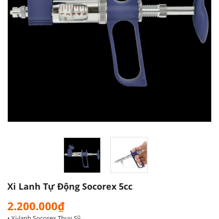
Xi Lanh Tự Động Socorex 5cc
2.200.000₫
• Xi-lanh Socorex Thụy Sỹ