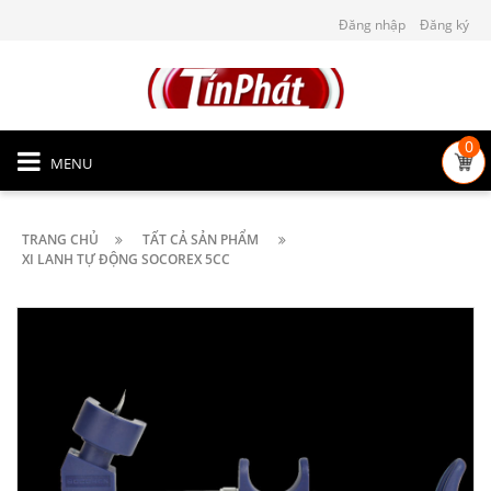
Đăng nhập
Đăng ký
0
MENU
TRANG CHỦ
TẤT CẢ SẢN PHẨM
XI LANH TỰ ĐỘNG SOCOREX 5CC