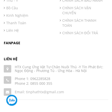
Thú - Y
CHÍNH SÁCH BẢO HÀNH
Bồ Câu
CHÍNH SÁCH VẬN
CHUYỂN
Kinh Nghiệm
CHÍNH SÁCH THANH
Thanh Toán
TOÁN
Liên Hệ
CHÍNH SÁCH ĐỔI TRẢ
FANPAGE
LIÊN HỆ
HTX Cung Ứng Vật Tư Chăn Nuôi Thú -Y Tín Phát Đ/c:
Ngọc Động - Phương Tú - Ứng Hòa - Hà Nội
Phone 1:
0962285828
Phone 2:
0855 000 355
Email: tinphathtx@gmail.com