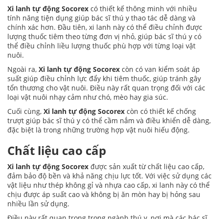
Xi lanh tự động Socorex
có thiết kế thông minh với nhiều
tính năng tiện dụng giúp bác sĩ thú y thao tác dễ dàng và
chính xác hơn. Đầu tiên, xi lanh này có thể điều chỉnh được
lượng thuốc tiêm theo từng đơn vị nhỏ, giúp bác sĩ thú y có
thể điều chỉnh liều lượng thuốc phù hợp với từng loại vật
nuôi.
Ngoài ra,
Xi lanh tự động Socorex
còn có van kiểm soát áp
suất giúp điều chỉnh lực đẩy khi tiêm thuốc, giúp tránh gây
tổn thương cho vật nuôi. Điều này rất quan trọng đối với các
loại vật nuôi nhạy cảm như chó, mèo hay gia súc.
Cuối cùng,
Xi lanh tự động Socorex
còn có thiết kế chống
trượt giúp bác sĩ thú y có thể cầm nắm và điều khiển dễ dàng,
đặc biệt là trong những trường hợp vật nuôi hiếu động.
Chất liệu cao cấp
Xi lanh tự động Socorex
được sản xuất từ chất liệu cao cấp,
đảm bảo độ bền và khả năng chịu lực tốt. Với việc sử dụng các
vật liệu như thép không gỉ và nhựa cao cấp, xi lanh này có thể
chịu được áp suất cao và không bị ăn mòn hay bị hỏng sau
nhiều lần sử dụng.
Điều này rất quan trọng trong ngành thú y, nơi mà các bác sĩ