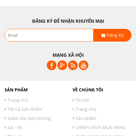
ĐĂNG KÝ ĐỂ NHẬN KHUYẾN MẠI
Đăng Ký
MẠNG XÃ HỘI
SẢN PHẨM
VỀ CHÚNG TÔI
Trang chủ
Tin tức
Tất Cả Sản Phẩm
Trang chủ
Giảm Gía Siêu Khủng
Sản phẩm
Gà - Vịt
CHÍNH SÁCH MUA HÀNG