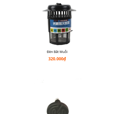
Đèn Bắt Muỗi
320.000₫