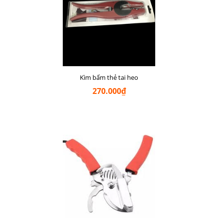
Kìm bấm thẻ tai heo
270.000₫