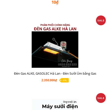
10₫
SALE
Đèn Gas ALKE, GASOLEC Hà Lan - Đèn Sưởi Úm bằng Gas
2.350.000₫
-6%
SALE