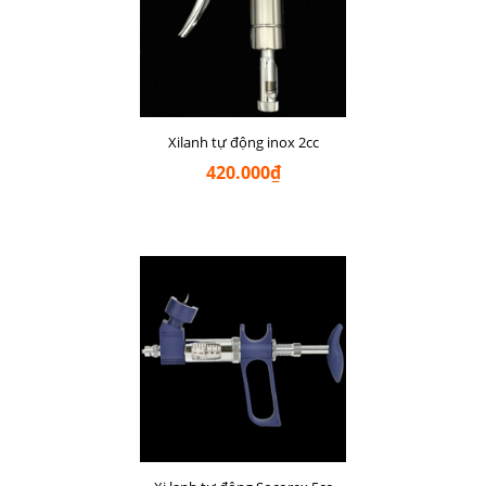
Xilanh tự động inox 2cc
420.000₫