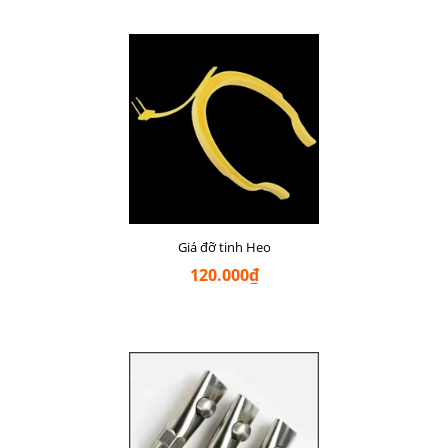
Giá đỡ tinh Heo
120.000₫