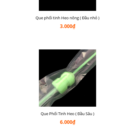
Que phối tinh Heo nông ( Đầu nhỏ )
3.000₫
Que Phối Tinh Heo ( Đầu Sâu )
6.000₫