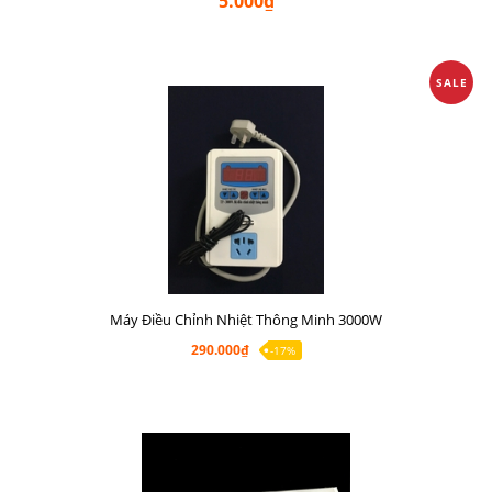
5.000₫
SALE
Máy Điều Chỉnh Nhiệt Thông Minh 3000W
290.000₫
-17%